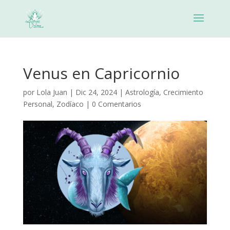
Venus en Capricornio
por
Lola Juan
|
Dic 24, 2024
|
Astrología
,
Crecimiento
Personal
,
Zodíaco
|
0 Comentarios