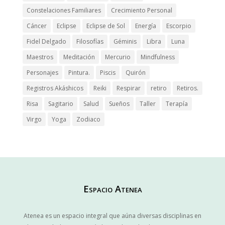
Constelaciones Familiares
Crecimiento Personal
Cáncer
Eclipse
Eclipse de Sol
Energía
Escorpio
Fidel Delgado
Filosofías
Géminis
Libra
Luna
Maestros
Meditación
Mercurio
Mindfulness
Personajes
Pintura.
Piscis
Quirón
Registros Akáshicos
Reiki
Respirar
retiro
Retiros.
Risa
Sagitario
Salud
Sueños
Taller
Terapía
Virgo
Yoga
Zodiaco
Espacio Atenea
Atenea es un espacio integral que aúna diversas disciplinas en