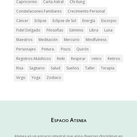
Capricornio
Carta Astral
Chi Kung
Constelaciones Familiares
Crecimiento Personal
Cáncer
Eclipse
Eclipse de Sol
Energía
Escorpio
Fidel Delgado
Filosofías
Géminis
Libra
Luna
Maestros
Meditación
Mercurio
Mindfulness
Personajes
Pintura.
Piscis
Quirón
Registros Akáshicos
Reiki
Respirar
retiro
Retiros.
Risa
Sagitario
Salud
Sueños
Taller
Terapía
Virgo
Yoga
Zodiaco
Espacio Atenea
Atenea es un espacio integral que aúna diversas disciplinas en