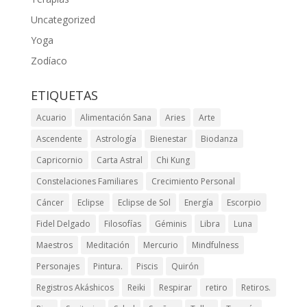
Uncategorized
Yoga
Zodíaco
ETIQUETAS
Acuario
Alimentación Sana
Aries
Arte
Ascendente
Astrología
Bienestar
Biodanza
Capricornio
Carta Astral
Chi Kung
Constelaciones Familiares
Crecimiento Personal
Cáncer
Eclipse
Eclipse de Sol
Energía
Escorpio
Fidel Delgado
Filosofías
Géminis
Libra
Luna
Maestros
Meditación
Mercurio
Mindfulness
Personajes
Pintura.
Piscis
Quirón
Registros Akáshicos
Reiki
Respirar
retiro
Retiros.