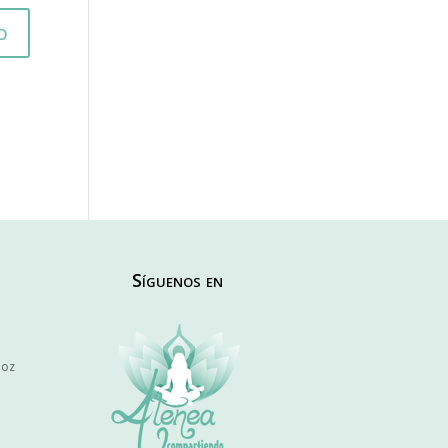
Síguenos en
joz