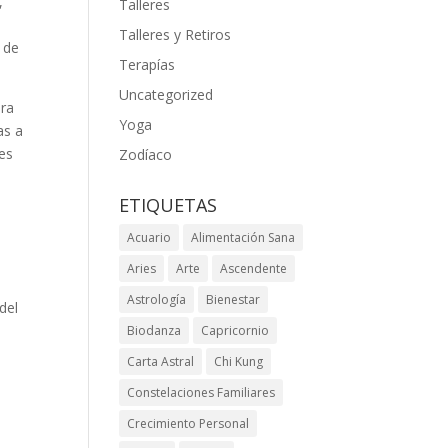
,
Talleres
Talleres y Retiros
a de
Terapías
Uncategorized
ara
Yoga
as a
es
Zodíaco
ETIQUETAS
Acuario
Alimentación Sana
Aries
Arte
Ascendente
Astrología
Bienestar
del
Biodanza
Capricornio
Carta Astral
Chi Kung
Constelaciones Familiares
Crecimiento Personal