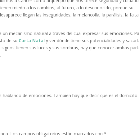
ribimos a Cáncer como arquetipo que nos ofrece seguridad y cuidado
enen miedo a los cambios, al futuro, a lo desconocido, porque su
saparece llegan las inseguridades, la melancolía, la parálisis, la falt
a un mecanismo natural a través del cual expresar sus emociones. P
sto de su
Carta Natal
y ver dónde tiene sus potencialidades y sacarl
 signos tienen sus luces y sus sombras, hay que conocer ambas part
.
s hablando de emociones. También hay que decir que es el domicilio 
cada.
Los campos obligatorios están marcados con
*