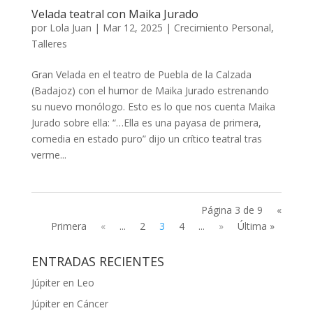
Velada teatral con Maika Jurado
por
Lola Juan
|
Mar 12, 2025
|
Crecimiento Personal
,
Talleres
Gran Velada en el teatro de Puebla de la Calzada
(Badajoz) con el humor de Maika Jurado estrenando
su nuevo monólogo. Esto es lo que nos cuenta Maika
Jurado sobre ella: “…Ella es una payasa de primera,
comedia en estado puro” dijo un crítico teatral tras
verme...
Página 3 de 9
«
Primera
«
...
2
3
4
...
»
Última »
ENTRADAS RECIENTES
Júpiter en Leo
Júpiter en Cáncer