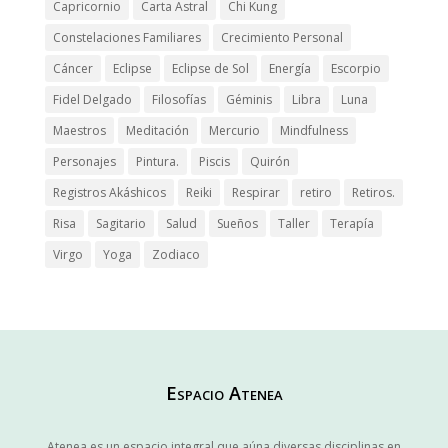
Capricornio
Carta Astral
Chi Kung
Constelaciones Familiares
Crecimiento Personal
Cáncer
Eclipse
Eclipse de Sol
Energía
Escorpio
Fidel Delgado
Filosofías
Géminis
Libra
Luna
Maestros
Meditación
Mercurio
Mindfulness
Personajes
Pintura.
Piscis
Quirón
Registros Akáshicos
Reiki
Respirar
retiro
Retiros.
Risa
Sagitario
Salud
Sueños
Taller
Terapía
Virgo
Yoga
Zodiaco
Espacio Atenea
Atenea es un espacio integral que aúna diversas disciplinas en